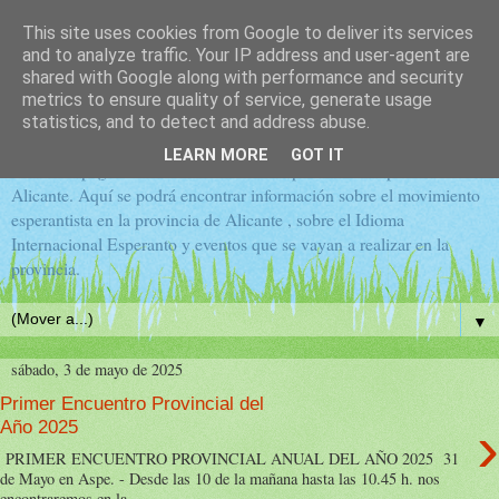
This site uses cookies from Google to deliver its services
Esperanta Asocio de Alikanta
and to analyze traffic. Your IP address and user-agent are
shared with Google along with performance and security
metrics to ensure quality of service, generate usage
Provinco
statistics, and to detect and address abuse.
LEARN MORE
GOT IT
Esta es la página de la Asociación de Esperanto de la provincia de
Alicante. Aquí se podrá encontrar información sobre el movimiento
esperantista en la provincia de Alicante , sobre el Idioma
Internacional Esperanto y eventos que se vayan a realizar en la
provincia.
▼
sábado, 3 de mayo de 2025
Primer Encuentro Provincial del
›
Año 2025
PRIMER ENCUENTRO PROVINCIAL ANUAL DEL AÑO 2025 31
de Mayo en Aspe. - Desde las 10 de la mañana hasta las 10.45 h. nos
encontraremos en la ...